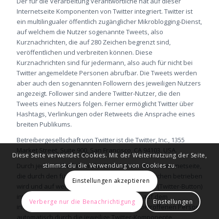
Der für die Verarbeitung Verantwortliche hat auf dieser
Internetseite Komponenten von Twitter integriert. Twitter ist
ein multilingualer öffentlich zugänglicher Mikroblogging-Dienst,
auf welchem die Nutzer sogenannte Tweets, also
Kurznachrichten, die auf 280 Zeichen begrenzt sind,
veröffentlichen und verbreiten können. Diese
Kurznachrichten sind für jedermann, also auch für nicht bei
Twitter angemeldete Personen abrufbar. Die Tweets werden
aber auch den sogenannten Followern des jeweiligen Nutzers
angezeigt. Follower sind andere Twitter-Nutzer, die den
Tweets eines Nutzers folgen. Ferner ermöglicht Twitter über
Hashtags, Verlinkungen oder Retweets die Ansprache eines
breiten Publikums.
Betreibergesellschaft von Twitter ist die Twitter, Inc., 1355
Market Street, Suite 900, San Francisco, CA 94103, USA.
Diese Seite verwendet Cookies. Mit der Weiternutzung der Seite,
stimmst du die Verwendung von Cookies zu.
Durch jeden Aufruf einer der Einzelseiten dieser Internetseite,
die durch den für die Verarbeitung Verantwortlichen betrieben
Einstellungen akzeptieren
wird und auf welcher eine Twitter-Komponente (Twitter-Button)
integriert wurde, wird der Internetbrowser auf dem
Verberge nur die Benachrichtigung
Einstellungen
informationstechnologischen System der betroffenen Person
automatisch durch die jeweilige Twitter-Komponente